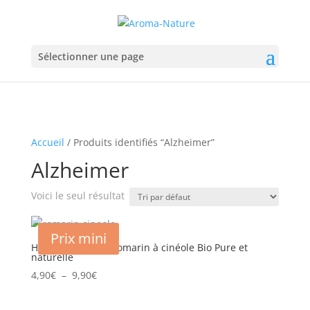
Sélectionner une page
Accueil
/ Produits identifiés “Alzheimer”
Alzheimer
Voici le seul résultat
Prix mini
Huile essentielle Romarin à cinéole Bio Pure et
naturelle
Plage
4,90
€
–
9,90
€
de
prix :