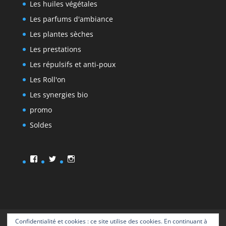
Les huiles végétales
Les parfums d'ambiance
Les plantes sèches
Les prestations
Les répulsifs et anti-poux
Les Roll'on
Les synergies bio
promo
Soldes
Facebook
Twitter
Instagram
Confidentialité et cookies : ce site utilise des cookies. En continuant à
Accueil
La boutique
Les prestations