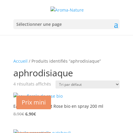
Sélectionner une page
Accueil
/ Produits identifiés “aphrodisiaque”
aphrodisiaque
4 résultats affichés
Prix mini
Eau florale hydrolat Rose bio en spray 200 ml
Le
Le
8,90
€
6,90
€
prix
prix
initial
actuel