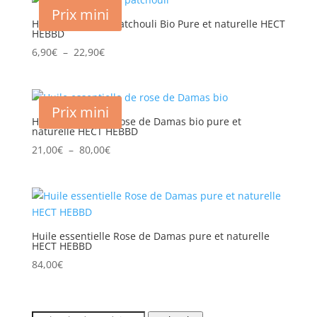
était :
est :
Prix mini
8,90€.
6,90€.
Huile essentielle Patchouli Bio Pure et naturelle HECT
HEBBD
Plage
6,90
€
–
22,90
€
de
prix :
6,90€
Prix mini
à
Huile essentielle Rose de Damas bio pure et
naturelle HECT HEBBD
22,90€
Plage
21,00
€
–
80,00
€
de
prix :
21,00€
à
80,00€
Huile essentielle Rose de Damas pure et naturelle
HECT HEBBD
84,00
€