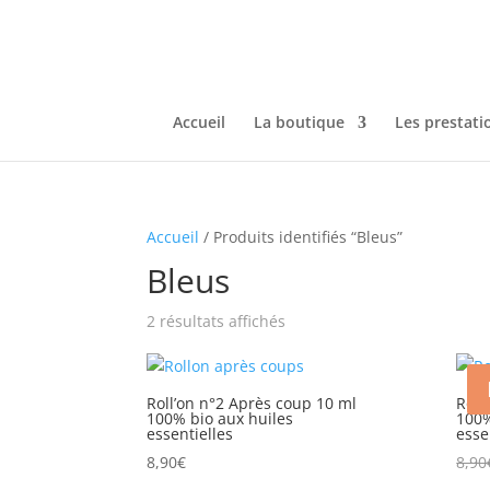
Accueil
La boutique
Les prestati
Accueil
/ Produits identifiés “Bleus”
Bleus
2 résultats affichés
Roll’on n°2 Après coup 10 ml
Roll
100% bio aux huiles
100%
essentielles
esse
8,90
€
8,90