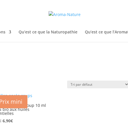
ons
Qu’est ce que la Naturopathie
Qu’est ce que l’Aroma
Prix mini
’on n°2 Après coup 10 ml
 bio aux huiles
ntielles
Le
Le
€
6,90
€
prix
prix