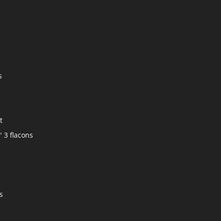
s
t
" 3 flacons
s