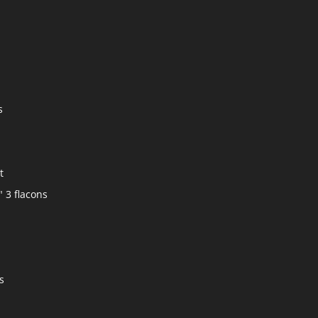
s
t
" 3 flacons
s