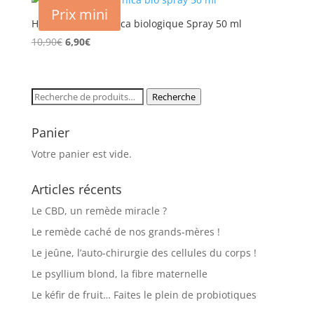
Prix mini
Huile végétale Arnica biologique Spray 50 ml
Le
Le
10,90
€
6,90
€
prix
prix
initial
actuel
était :
est :
Recherche
Recherche
10,90€.
6,90€.
pour :
Panier
Votre panier est vide.
Articles récents
Le CBD, un remède miracle ?
Le remède caché de nos grands-mères !
Le jeûne, l’auto-chirurgie des cellules du corps !
Le psyllium blond, la fibre maternelle
Le kéfir de fruit… Faites le plein de probiotiques