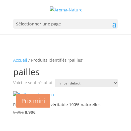
Sélectionner une page
Accueil
/ Produits identifiés “pailles”
pailles
Voici le seul résultat
Prix mini
Pailles en bambou véritable 100% naturelles
Le
Le
9,90
€
8,90
€
prix
prix
initial
actuel