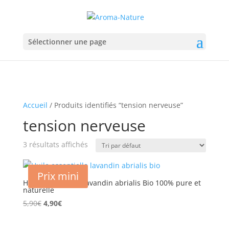
Sélectionner une page
Accueil
/ Produits identifiés “tension nerveuse”
tension nerveuse
3 résultats affichés
Prix mini
Huile essentielle Lavandin abrialis Bio 100% pure et
naturelle
Le
Le
5,90
€
4,90
€
prix
prix
initial
actuel