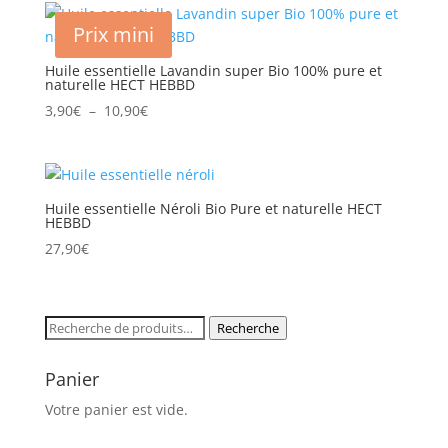
était :
est :
Prix mini
5,90€.
4,90€.
Huile essentielle Lavandin super Bio 100% pure et
naturelle HECT HEBBD
Plage
3,90
€
–
10,90
€
de
prix :
3,90€
à
Huile essentielle Néroli Bio Pure et naturelle HECT
HEBBD
10,90€
27,90
€
Recherche
Recherche
pour :
Panier
Votre panier est vide.