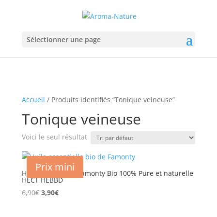
Sélectionner une page
Accueil
/ Produits identifiés “Tonique veineuse”
Tonique veineuse
Voici le seul résultat
Prix mini
Huile essentielle Famonty Bio 100% Pure et naturelle
HECT HEBBD
Le
Le
6,90
€
3,90
€
prix
prix
initial
actuel