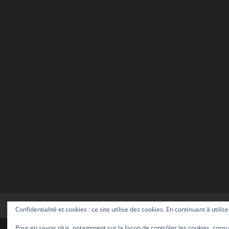
Accueil
La boutique
Les prestation
Confidentialité et cookies : ce site utilise des cookies. En continuant à utilis
Pour en savoir plus, notamment sur la façon de contrôler les cookies, consu