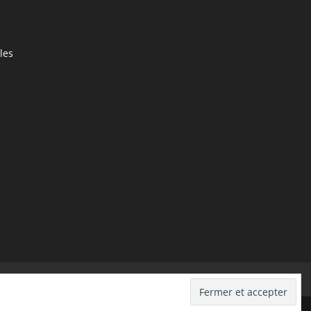
les
thérapie
Nos experts
Contact