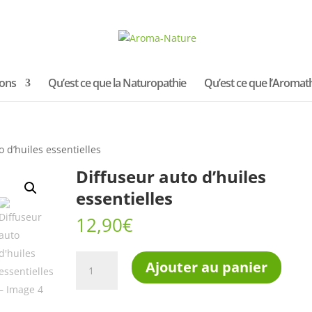
ions
Qu’est ce que la Naturopathie
Qu’est ce que l’Aromat
o d’huiles essentielles
Diffuseur auto d’huiles
essentielles
12,90
€
quantité
Ajouter au panier
de
Diffuseur
auto
d'huiles