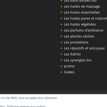
Les eaux florales bio
Les huiles de massage
Les huiles essentielles
Les huiles pures et naturel
Les huiles végétales
Les parfums d'ambiance
Les plantes sèches
Les prestations
Les répulsifs et anti-poux
Les Roll'on
Les synergies bio
promo
Soldes
s
Qu’est ce que la Naturopathie
Qu’est ce que l’Aroma
er ce site Web, vous acceptez leur utilisation.
ltez :
Politique relative aux cookies