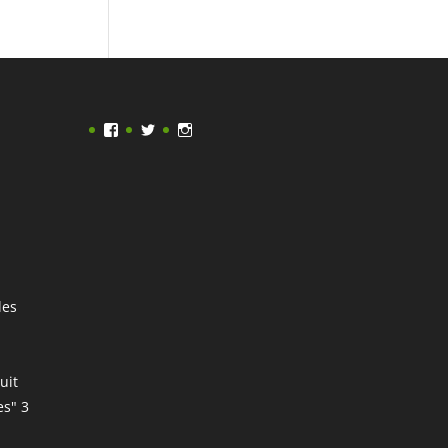
Facebook
Twitter
Instagram
les
uit
es" 3