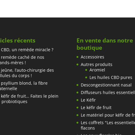
prix :
12,00€
8,00€
à
21,00€
icles récents
En vente dans notre
boutique
 CBD, un remède miracle ?
Accessoires
 remède caché de nos
ands-mères !
Autres produits
Aromiel
 jeûne, l’auto-chirurgie des
llules du corps !
Les huiles CBD pures
 psyllium blond, la fibre
Descongestionnant nasal
ternelle
Diffuseurs huiles essentiel
 kéfir de fruit… Faites le plein
Le Kéfir
 probiotiques
Le kéfir de fruit
Le matériel pour kéfir de fr
Les coffrets "Les essentiell
flacons