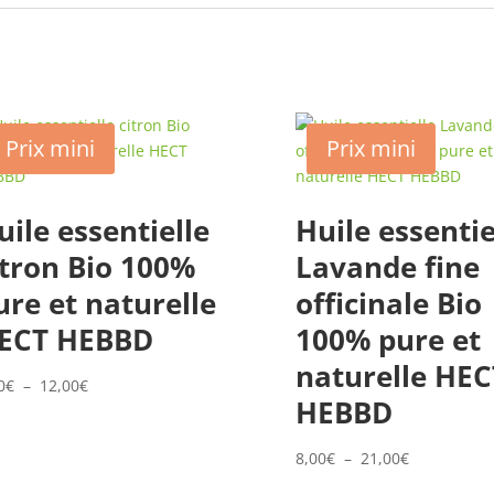
Prix mini
Prix mini
uile essentielle
Huile essentie
itron Bio 100%
Lavande fine
ure et naturelle
officinale Bio
ECT HEBBD
100% pure et
naturelle HEC
Plage
0
€
–
12,00
€
HEBBD
de
prix :
Plage
8,00
€
–
21,00
€
5,00€
de
à