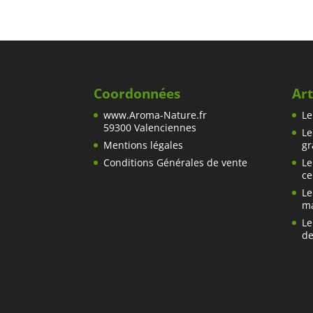
prix :
3,10€
à
10,00€
Coordonnées
Art
www.Aroma-Nature.fr
Le
59300 Valenciennes
Le
Mentions légales
gr
Conditions Générales de vente
Le
ce
Le
ma
Le
de