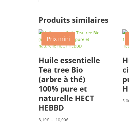
Produits similaires
Prix mini
Huile essentielle
H
Tea tree Bio
c
(arbre à thé)
p
100% pure et
H
naturelle HECT
5,0
HEBBD
Plage
3,10
€
–
10,00
€
de