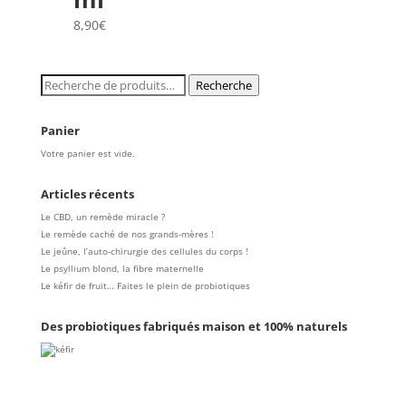
8,90
€
Recherche
Recherche
pour :
Panier
Votre panier est vide.
Articles récents
Le CBD, un remède miracle ?
Le remède caché de nos grands-mères !
Le jeûne, l’auto-chirurgie des cellules du corps !
Le psyllium blond, la fibre maternelle
Le kéfir de fruit… Faites le plein de probiotiques
Des probiotiques fabriqués maison et 100% naturels