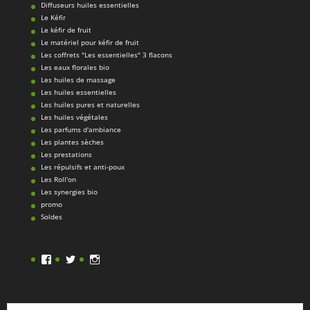
Diffuseurs huiles essentielles
Le Kéfir
Le kéfir de fruit
Le matériel pour kéfir de fruit
Les coffrets "Les essentielles" 3 flacons
Les eaux florales bio
Les huiles de massage
Les huiles essentielles
Les huiles pures et naturelles
Les huiles végétales
Les parfums d'ambiance
Les plantes sèches
Les prestations
Les répulsifs et anti-poux
Les Roll'on
Les synergies bio
promo
Soldes
Facebook
Twitter
Instagram