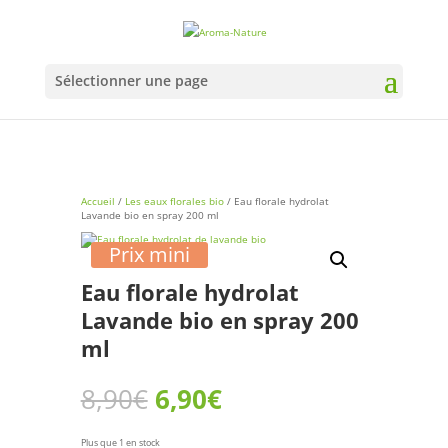
Sélectionner une page
Accueil
/
Les eaux florales bio
/ Eau florale hydrolat
Lavande bio en spray 200 ml
Prix mini
Eau florale hydrolat
Lavande bio en spray 200
ml
Le
Le
8,90
€
6,90
€
prix
prix
initial
actuel
était :
est :
Plus que 1 en stock