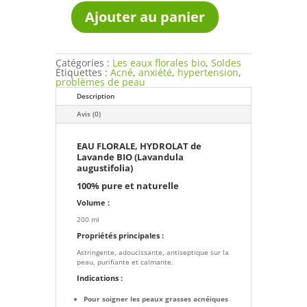
8,90€.
6,90€.
Ajouter au panier
quantité
de
Eau
florale
hydrolat
Catégories :
Les eaux florales bio
,
Soldes
Lavande
Étiquettes :
Acné
,
anxiété
,
hypertension
,
bio
problèmes de peau
en
Description
spray
200
Avis (0)
ml
EAU FLORALE, HYDROLAT de
Lavande BIO (Lavandula
augustifolia)
100% pure et naturelle
Volume :
200 ml
Propriétés principales :
Astringente, adoucissante, antiseptique sur la
peau, purifiante et calmante.
Indications :
Pour soigner les peaux grasses acnéiques