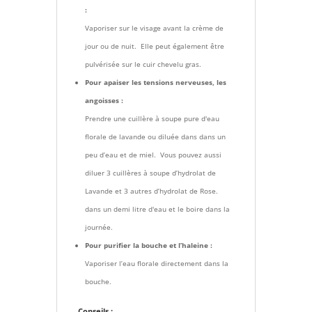
:
Vaporiser sur le visage avant la crème de
jour ou de nuit. Elle peut également être
pulvérisée sur le cuir chevelu gras.
Pour apaiser les tensions nerveuses, les
angoisses :
Prendre une cuillère à soupe pure d'eau
florale de lavande ou diluée dans dans un
peu d’eau et de miel. Vous pouvez aussi
diluer 3 cuillères à soupe d’hydrolat de
Lavande et 3 autres d’hydrolat de Rose.
dans un demi litre d'eau et le boire dans la
journée.
Pour purifier la bouche et l’haleine :
Vaporiser l’eau florale directement dans la
bouche.
Conseils :