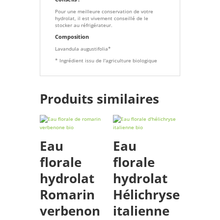
Pour une meilleure conservation de votre
hydrolat, il est vivement conseillé de le
stocker au réfrigérateur.
Composition
Lavandula augustifolia*
* Ingrédient issu de l'agriculture biologique
Produits similaires
Eau
Eau
florale
florale
hydrolat
hydrolat
Romarin
Hélichryse
verbenon
italienne