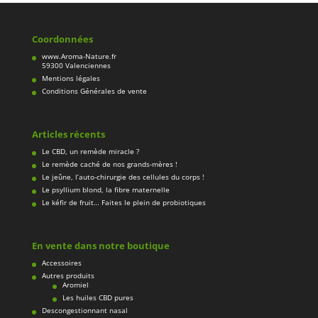
Coordonnées
www.Aroma-Nature.fr
59300 Valenciennes
Mentions légales
Conditions Générales de vente
Articles récents
Le CBD, un remède miracle ?
Le remède caché de nos grands-mères !
Le jeûne, l’auto-chirurgie des cellules du corps !
Le psyllium blond, la fibre maternelle
Le kéfir de fruit… Faites le plein de probiotiques
En vente dans notre boutique
Accessoires
Autres produits
Aromiel
Les huiles CBD pures
Descongestionnant nasal