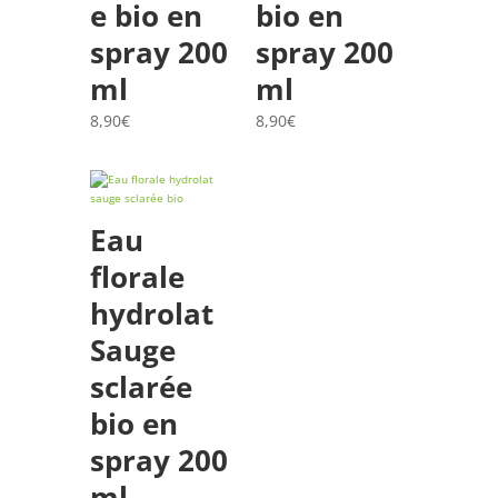
e bio en
bio en
spray 200
spray 200
ml
ml
8,90
€
8,90
€
Eau
florale
hydrolat
Sauge
sclarée
bio en
spray 200
ml