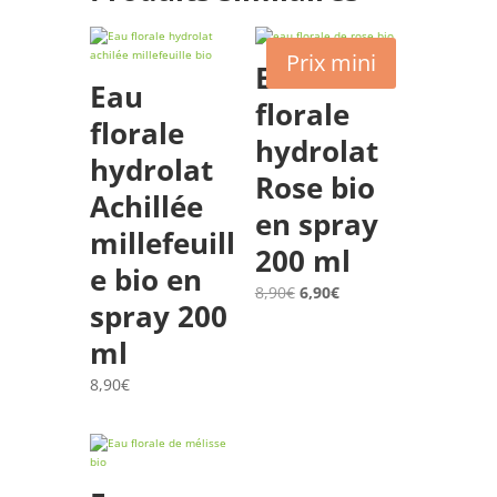
Prix mini
Eau
Eau
florale
florale
hydrolat
hydrolat
Rose bio
Achillée
en spray
millefeuill
200 ml
e bio en
Le
Le
8,90
€
6,90
€
spray 200
prix
prix
initial
actuel
ml
était :
est :
8,90
€
8,90€.
6,90€.