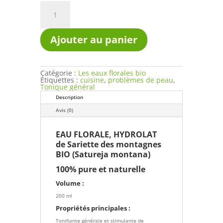
quantité
de
Eau
florale
hydrolat
Ajouter au panier
Sarriette
des
montagnes
bio
en
Catégorie :
Les eaux florales bio
spray
Étiquettes :
cuisine
,
problèmes de peau
,
200
Tonique général
ml
Description
Avis (0)
EAU FLORALE, HYDROLAT
de Sariette des montagnes
BIO (Satureja montana)
100% pure et naturelle
Volume :
200 ml
Propriétés principales :
Tonifiante générale et stimulante de