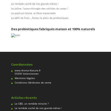
Le remède caché de nos grands-mères !
Le jeûne, l’auto-chirurgie des cellules du corps !
Le psyllium blond, la fibre maternelle
Le kéfir de fruit… Faites le plein de probiotiques
Des probiotiques fabriqués maison et 100% naturels
Coordonnées
www.Aroma-Nature.fr
59300 Valenciennes
Mentions légales
Conditions Générales de vente
Articles récents
Le CBD, un remède miracle ?
Le remède caché de nos grands-mères !