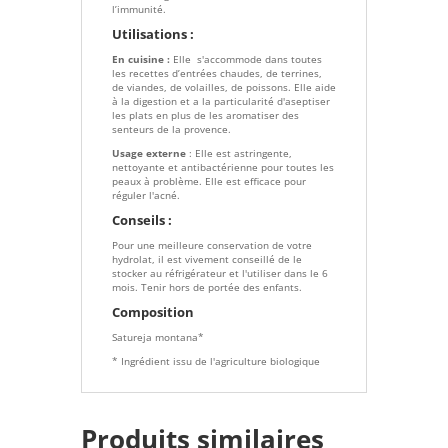
l’immunité.
Utilisations :
En cuisine :
Elle s'accommode dans toutes
les recettes d’entrées chaudes, de terrines,
de viandes, de volailles, de poissons. Elle aide
à la digestion et a la particularité d'aseptiser
les plats en plus de les aromatiser des
senteurs de la provence.
Usage externe
: Elle est astringente,
nettoyante et antibactérienne pour toutes les
peaux à problème. Elle est efficace pour
réguler l'acné
.
Conseils :
Pour une meilleure conservation de votre
hydrolat, il est vivement conseillé de le
stocker au réfrigérateur et l'utiliser dans le 6
mois. Tenir hors de portée des enfants.
Composition
Satureja montana*
* Ingrédient issu de l'agriculture biologique
Produits similaires