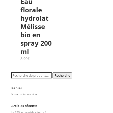
Eau
florale
hydrolat
Mélisse
bio en
spray 200
ml
8,90
€
Recherche
Recherche
pour :
Panier
Votre panier est vide.
Articles récents
Le CBD, un remède miracle ?