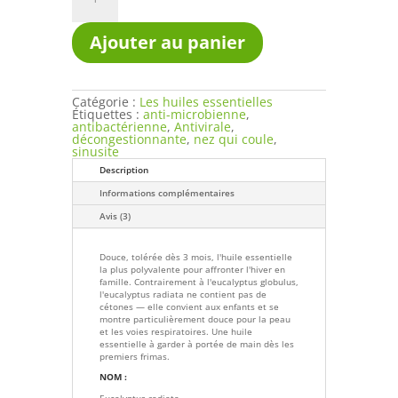
Huile
essentielle
Eucalyptus
Ajouter au panier
Radiata
Bio
–
L'alliée
respiration
Catégorie :
Les huiles essentielles
de
Étiquettes :
anti-microbienne
,
toute
antibactérienne
,
Antivirale
,
la
décongestionnante
,
nez qui coule
,
famille
sinusite
Description
Informations complémentaires
Avis (3)
Douce, tolérée dès 3 mois, l'huile essentielle
la plus polyvalente pour affronter l'hiver en
famille. Contrairement à l'eucalyptus globulus,
l'eucalyptus radiata ne contient pas de
cétones — elle convient aux enfants et se
montre particulièrement douce pour la peau
et les voies respiratoires. Une huile
essentielle à garder à portée de main dès les
premiers frimas.
NOM :