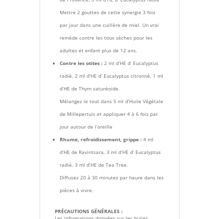
Mettre 2 gouttes de cette synergie 3 fois
par jour dans une cuillère de miel. Un vrai
remède contre les toux sèches pour les
adultes et enfant plus de 12 ans.
Contre les otites :
2 ml d’HE d’ Eucalyptus
radié, 2 ml d’HE d’ Eucalyptus citronné, 1 ml
d’HE de Thym saturéoïde.
Mélangez le tout dans 5 ml d’Huile Végétale
de Millepertuis et appliquer 4 à 6 fois par
jour autour de l’oreille
Rhume, refroidissement, grippe :
4 ml
d’HE de Ravintsara, 3 ml d’HE d’ Eucalyptus
radié, 3 ml d’HE de Tea Tree.
Diffusez 20 à 30 minutes par heure dans les
pièces à vivre.
PRÉCAUTIONS GÉNÉRALES :
Les informations données sur les huiles