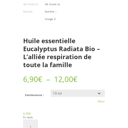
Huile essentielle
Eucalyptus Radiata Bio –
L’alliée respiration de
toute la famille
Plage
6,90
€
–
12,00
€
de
prix :
6,90€
à
Contenance :
12,00€
Effacer
6,90
€
En stock
quantité
de