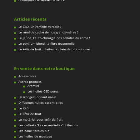
Conditions Générales de vente
Articles récents
Le CBD, un remède miracle ?
Le remède caché de nos grands-mères !
Le jeûne, l’auto-chirurgie des cellules du corps !
Le psyllium blond, la fibre maternelle
Le kéfir de fruit… Faites le plein de probiotiques
En vente dans notre boutique
Accessoires
Autres produits
Aromiel
Les huiles CBD pures
Descongestionnant nasal
Diffuseurs huiles essentielles
Le Kéfir
Le kéfir de fruit
Le matériel pour kéfir de fruit
Les coffrets "Les essentielles" 3 flacons
Les eaux florales bio
Les huiles de massage