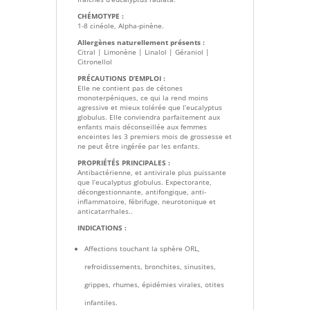
CHÉMOTYPE :
1-8 cinéole, Alpha-pinène.
Allergènes naturellement présents :
Citral | Limonène | Linalol | Géraniol |
Citronellol
PRÉCAUTIONS D’EMPLOI :
Elle ne contient pas de cétones
monoterpéniques, ce qui la rend moins
agressive et mieux tolérée que l’eucalyptus
globulus. Elle conviendra parfaitement aux
enfants mais déconseillée aux femmes
enceintes les 3 premiers mois de grossesse et
ne peut être ingérée par les enfants.
PROPRIÉTÉS PRINCIPALES :
Antibactérienne, et antivirale plus puissante
que l’eucalyptus globulus. Expectorante,
décongestionnante, antifongique, anti-
inflammatoire, fébrifuge, neurotonique et
anticatarrhales..
INDICATIONS :
Affections touchant la sphère ORL,
refroidissements, bronchites, sinusites,
grippes, rhumes, épidémies virales, otites
infantiles.