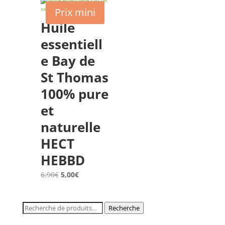
3,10€
Prix mini
à
Huile
9,90€
essentiell
e Bay de
St Thomas
100% pure
et
naturelle
HECT
HEBBD
Le
Le
6,90
€
5,00
€
prix
prix
initial
actuel
Recherche
Recherche
était :
est :
pour :
6,90€.
5,00€.