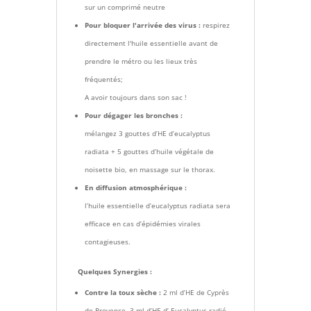
sur un comprimé neutre
Pour bloquer l'arrivée des virus :
respirez
directement l'huile essentielle avant de
prendre le métro ou les lieux très
fréquentés;
A avoir toujours dans son sac !
Pour dégager les bronches :
mélangez 3 gouttes d’HE d’eucalyptus
radiata + 5 gouttes d’huile végétale de
noisette bio, en massage sur le thorax.
En diffusion atmosphérique :
l’huile essentielle d’eucalyptus radiata sera
efficace en cas d’épidémies virales
contagieuses.
Quelques Synergies :
Contre la toux sèche :
2 ml d’HE de Cyprès
de Provence, 3 ml d’HE d’ Eucalyptus radié