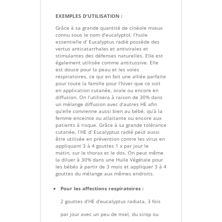
EXEMPLES D'UTILISATION :
Grâce à sa grande quantité de cinéole mieux
connu sous le nom d’eucalyptol, l’huile
essentielle d’ Eucalyptus radié possède des
vertus anticatarrhales et antivirales et
stimulantes des défenses naturelles. Elle est
également utilisée comme antitussive. Elle
est douce pour la peau et les voies
respiratoires, ce qui en fait une alliée parfaite
pour toute la famille pour l’hiver que ce soit
en application cutanée, orale ou encore en
diffusion. On l’utilisera à raison de 30% dans
un mélange diffusion avec d’autres HE afin
qu’elle convienne aussi bien au bébé, qu’à la
femme enceinte ou allaitante ou encore aux
patients à risque. Grâce à sa grande tolérance
cutanée, l’HE d’ Eucalyptus radié peut aussi
être utilisée en prévention contre les virus en
appliquant 3 à 4 gouttes 1 x par jour le
matin, sur le thorax et le dos. On peut même
la diluer à 30% dans une Huile Végétale pour
les bébés à partir de 3 mois et appliquer 3 à 4
gouttes du mélange aux mêmes endroits.
Pour les affections respiratoires :
2 gouttes d’HE d’eucalyptus radiata, 3 fois
par jour avec un peu de miel, du sirop ou