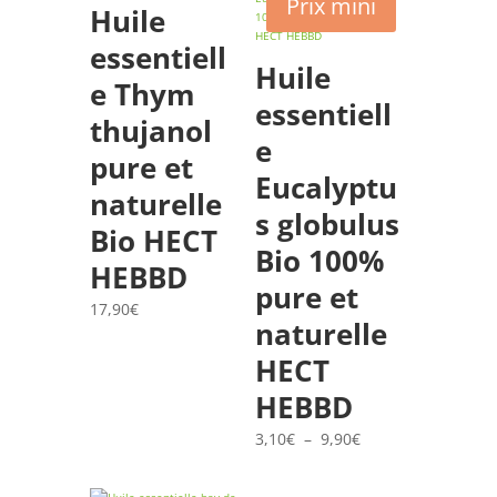
Prix mini
Huile
essentiell
Huile
e Thym
essentiell
thujanol
e
pure et
Eucalyptu
naturelle
s globulus
Bio HECT
Bio 100%
HEBBD
pure et
17,90
€
naturelle
HECT
HEBBD
Plage
3,10
€
–
9,90
€
de
prix :