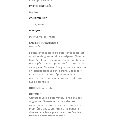
Eucalyptus radiata
PARTIE DISTILLÉE :
feuilles
CONTENANCE :
10 ml, 30 ml
MARQUE :
Institut Maloé France
FAMILLE BOTANIQUE :
Myrtacées
L’eucalyptus radiata ou eucalyptus radié est
un arbre de grande taille atteignant 50 m de
haut. Ses fleurs qui apparaissent en été sont
regroupées par grappe de 10 à 20. Son écorce
caduque et fibreuse d’un gris brun se détache
en longues bandes sur le tronc. L’espèce «
radiata » est la plus répandue dans la
pharmacopée grâce aux propriétés de son
huile essentielle.
ORIGINE :
Australie
HISTOIRE :
Comme tous les eucalyptus, le radiata est
originaire d’Australie. Les aborigènes
connaissent depuis la nuit des temps ses
propriétés antibactériennes, ils pansent
directement leurs plaies avec des feuilles
fraîches d’eucalyptus radiata.