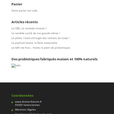
Panier
Votre panier est vide.
Articles récents
Le CBD, un remède miracle ?
Le remède caché de nos grands-mères !
Le jeûne, l’auto-chirurgie des cellules du corps !
Le psyllium blond, la fibre maternelle
Le kéfir de fruit… Faites le plein de probiotiques
Des probiotiques fabriqués maison et 100% naturels
Coordonnées
www.Aroma-Nature.fr
59300 Valenciennes
Mentions légales