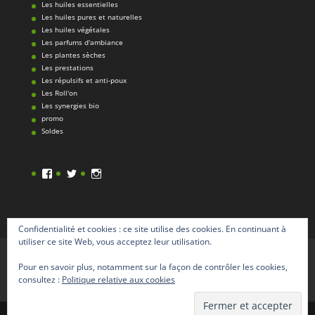
Les huiles essentielles
Les huiles pures et naturelles
Les huiles végétales
Les parfums d'ambiance
Les plantes sèches
Les prestations
Les répulsifs et anti-poux
Les Roll'on
Les synergies bio
promo
Soldes
Facebook
Twitter
Instagram
Confidentialité et cookies : ce site utilise des cookies. En continuant à
utiliser ce site Web, vous acceptez leur utilisation.
Accueil
La boutique
Les prestations
Qu’est ce que la Naturopathie
Pour en savoir plus, notamment sur la façon de contrôler les cookies,
Qu’est ce que l’Aromathérapie
consultez :
Politique relative aux cookies
Nos experts
Contact