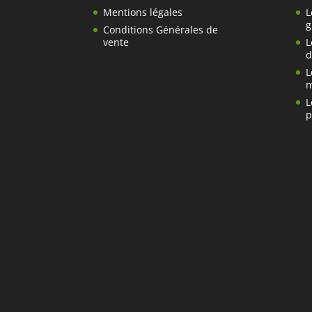
Mentions légales
L
g
Conditions Générales de
vente
L
d
L
m
L
p