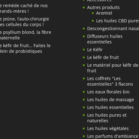
e remède caché de nos
Autres produits
rands-mères !
Aromiel
e jeûne, l’auto-chirurgie
Les huiles CBD pure
es cellules du corps !
Descongestionnant nasa
e psyllium blond, la fibre
Diffuseurs huiles
aternelle
essentielles
e kéfir de fruit… Faites le
Le Kéfir
lein de probiotiques
Le kéfir de fruit
Le matériel pour kéfir de
fruit
Les coffrets "Les
essentielles" 3 flacons
Les eaux florales bio
Les huiles de massage
Les huiles essentielles
Les huiles pures et
naturelles
Les huiles végétales
Les parfums d'ambiance