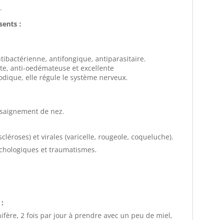
.
sents :
antibactérienne, antifongique, antiparasitaire.
te, anti-oedémateuse et excellente
ique, elle régule le système nerveux.
, saignement de nez.
léroses) et virales (varicelle, rougeole, coqueluche).
chologiques et traumatismes.
 :
nifère, 2 fois par jour à prendre avec un peu de miel,