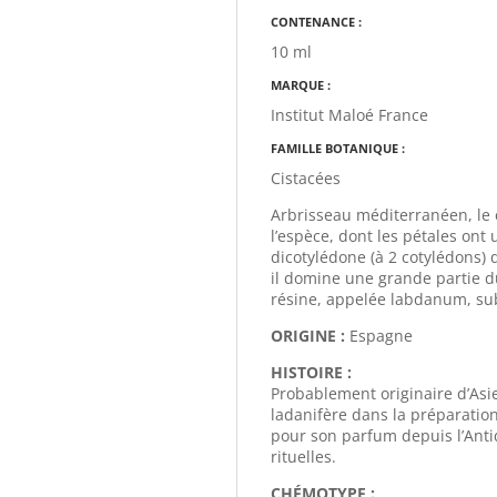
CONTENANCE :
10 ml
MARQUE :
Institut Maloé France
FAMILLE BOTANIQUE :
Cistacées
Arbrisseau méditerranéen, le 
l’espèce, dont les pétales ont 
dicotylédone (à 2 cotylédons) qu
il domine une grande partie d
résine, appelée labdanum, subs
ORIGINE :
Espagne
HISTOIRE :
Probablement originaire d’Asi
ladanifère dans la préparati
pour son parfum depuis l’Antiq
rituelles.
CHÉMOTYPE :