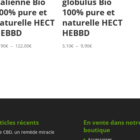
talienne Bio
globulus Bio
00% pure et
100% pure et
aturelle HECT
naturelle HECT
EBBD
HEBBD
Plage
Plage
,90
€
–
122,00
€
3,10
€
–
9,90
€
de
de
prix :
prix :
26,90€
3,10€
à
à
122,00€
9,90€
ticles récents
En vente dans notr
boutique
e CBD, un remède miracle
Accessoires