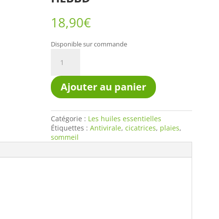
18,90
€
Disponible sur commande
quantité
de
Huile
essentielle
Ajouter au panier
Ciste
ladanifère
Bio
100%
Catégorie :
Les huiles essentielles
pure
Étiquettes :
Antivirale
,
cicatrices
,
plaies
,
et
sommeil
naturelle
HECT
HEBBD