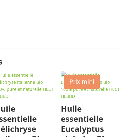
s
Prix mini
uile
Huile
ssentielle
essentielle
élichryse
Eucalyptus