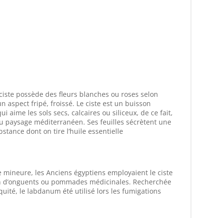
ciste possède des fleurs blanches ou roses selon
un aspect fripé, froissé. Le ciste est un buisson
i aime les sols secs, calcaires ou siliceux, de ce fait,
u paysage méditerranéen. Ses feuilles sécrètent une
tance dont on tire l’huile essentielle
e mineure, les Anciens égyptiens employaient le ciste
on d’onguents ou pommades médicinales. Recherchée
uité, le labdanum été utilisé lors les fumigations