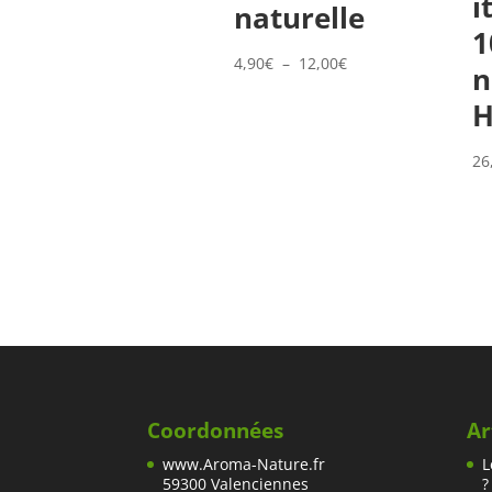
i
naturelle
1
Plage
4,90
€
–
12,00
€
n
de
H
prix :
4,90€
26
à
12,00€
Coordonnées
Ar
www.Aroma-Nature.fr
L
59300 Valenciennes
?