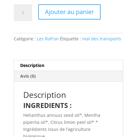
quantité
Ajouter au panier
de
Roll'on
n°6
Mal
Catégorie :
Les Roll'on
Étiquette :
mal des transports
des
transports
10
ml
Description
100%
Avis (0)
bio
aux
huiles
Description
essentielles
INGREDIENTS :
Helianthus annuus seed oil*, Mentha
piperita oil*, Citrus limon peel oil* *
Ingrédients issus de l’agriculture
biologique.