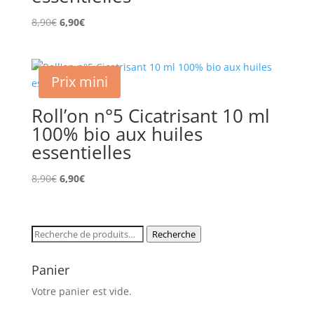
Le
Le
8,90
€
6,90
€
prix
prix
initial
actuel
était :
est :
Prix mini
8,90€.
6,90€.
Roll’on n°5 Cicatrisant 10 ml
100% bio aux huiles
essentielles
Le
Le
8,90
€
6,90
€
prix
prix
initial
actuel
était :
est :
Recherche
Recherche
8,90€.
6,90€.
pour :
Panier
Votre panier est vide.