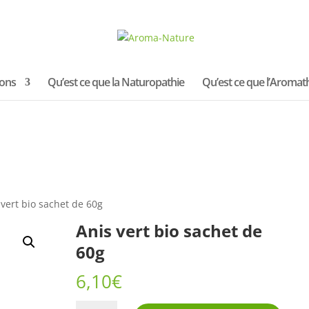
ions
Qu’est ce que la Naturopathie
Qu’est ce que l’Aromat
 vert bio sachet de 60g
Anis vert bio sachet de
60g
6,10
€
quantité