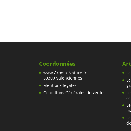
Coordonnées
Art
www.Aroma-Nature.fr
Le
59300 Valenciennes
Le
Mentions légales
gr
Conditions Générales de vente
Le
ce
Le
ma
Le
de