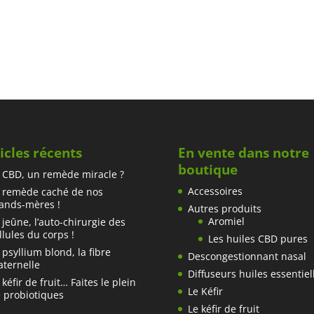
icles récents
En vente dans notre
boutique
 CBD, un remède miracle ?
Accessoires
 remède caché de nos
ands-mères !
Autres produits
Aromiel
 jeûne, l’auto-chirurgie des
llules du corps !
Les huiles CBD pures
 psyllium blond, la fibre
Descongestionnant nasal
ternelle
Diffuseurs huiles essentiel
 kéfir de fruit… Faites le plein
Le Kéfir
 probiotiques
Le kéfir de fruit