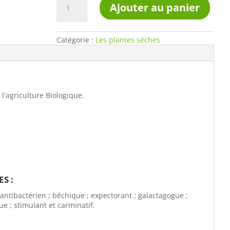
Ajouter au panier
de
Anis
vert
bio
Catégorie :
Les plantes sèches
sachet
de
60g
l'agriculture Biologique.
S :
; antibactérien ; béchique ; expectorant ; galactagogue ;
 ; stimulant et carminatif.