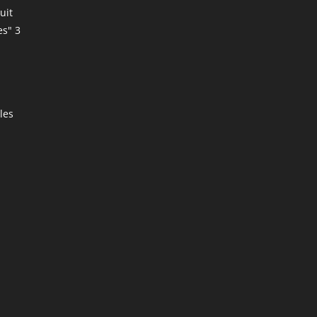
uit
es" 3
les