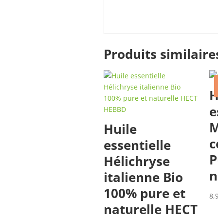
Produits similaire
H
e
M
Huile
c
essentielle
P
Hélichryse
n
italienne Bio
100% pure et
8,
naturelle HECT