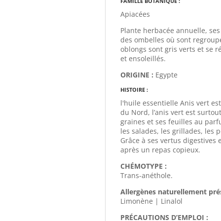
FAMILLE BOTANIQUE :
Apiacées
Plante herbacée annuelle, ses
des ombelles où sont regroupée
oblongs sont gris verts et se r
et ensoleillés.
ORIGINE :
Egypte
HISTOIRE :
l'huile essentielle Anis vert e
du Nord, l’anis vert est surto
graines et ses feuilles au p
les salades, les grillades, les
Grâce à ses vertus digestives 
après un repas copieux.
CHÉMOTYPE :
Trans-anéthole.
Allergènes naturellement pré
Limonène | Linalol
PRÉCAUTIONS D’EMPLOI :