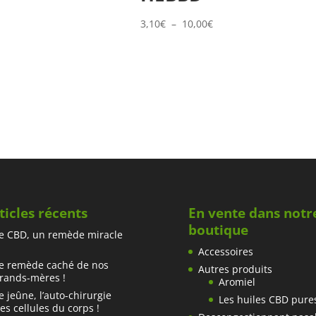
8,90€
Plage
3,10
€
–
10,00
€
à
de
22,90€
prix :
3,10€
à
10,00€
ticles récents
En vente dans notr
boutique
e CBD, un remède miracle
Accessoires
e remède caché de nos
Autres produits
rands-mères !
Aromiel
e jeûne, l’auto-chirurgie
Les huiles CBD pure
es cellules du corps !