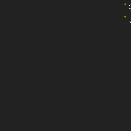
L
m
L
p