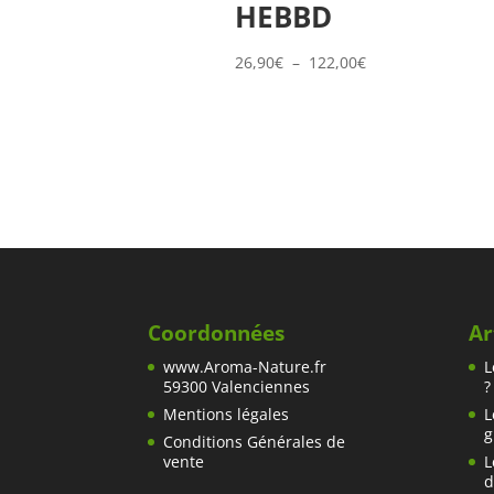
HEBBD
Plage
26,90
€
–
122,00
€
de
prix :
26,90€
à
122,00€
Coordonnées
Ar
www.Aroma-Nature.fr
L
59300 Valenciennes
?
Mentions légales
L
g
Conditions Générales de
vente
L
d