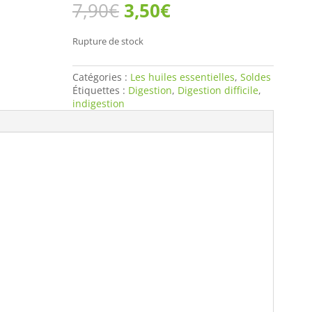
Le
Le
7,90
€
3,50
€
prix
prix
initial
actuel
Rupture de stock
était :
est :
7,90€.
3,50€.
Catégories :
Les huiles essentielles
,
Soldes
Étiquettes :
Digestion
,
Digestion difficile
,
indigestion