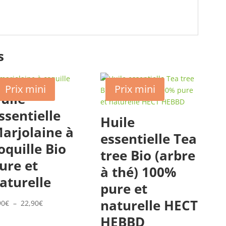
s
Prix mini
Prix mini
uile
ssentielle
Huile
arjolaine à
essentielle Tea
oquille Bio
tree Bio (arbre
ure et
à thé) 100%
aturelle
pure et
naturelle HECT
Plage
90
€
–
22,90
€
de
HEBBD
prix :