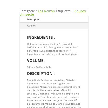
Catégorie :
Les Roll'on
Étiquette :
Piqûres
d'insecte
Description
Avis (0)
INGREDIENTS :
Helianthus annuus seed oil*, Lavandula
latifolia herb oil*, Pelargonium roseum leaf
oil*, Melaleuca alternifolia leaf oil*. *
Ingrédients issus de l’agriculture biologique.
VOLUME :
10 ml - Roll'on à bille
DESCRIPTION :
Procédé de fabrication contrôlé 100% des
ingrédients sont issus de l’agriculture
biologique Allergènes présents naturellement
dans les huiles essentielles : Géraniol,
Linalool, Limonène. Précaution d’emploi : Ne
pas avaler. Tenir hors de portée des enfants.
Éviter le contact avec les yeux. Déconseillé
aux enfants de moins de 3 ans et aux femmes
enceintes ou allaitantes. Ne pas appliquer sur