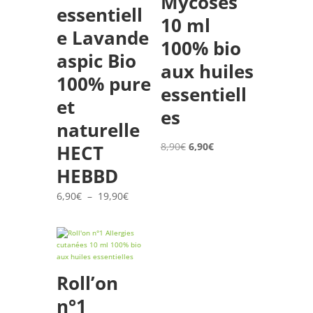
Mycoses
essentiell
10 ml
e Lavande
100% bio
aspic Bio
aux huiles
100% pure
essentiell
et
es
naturelle
Le
Le
8,90
€
6,90
€
HECT
prix
prix
HEBBD
initial
actuel
était :
est :
Plage
6,90
€
–
19,90
€
8,90€.
6,90€.
de
prix :
6,90€
à
19,90€
Roll’on
n°1