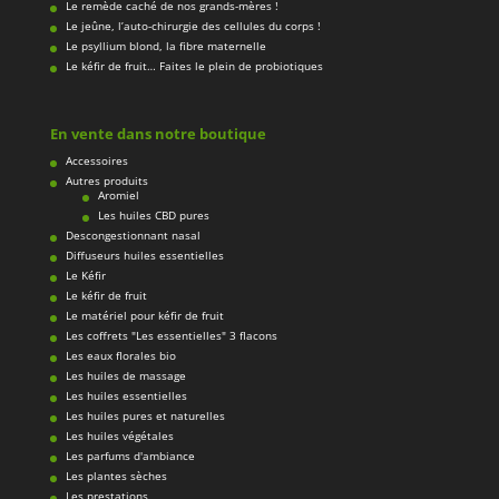
Le remède caché de nos grands-mères !
Le jeûne, l’auto-chirurgie des cellules du corps !
Le psyllium blond, la fibre maternelle
Le kéfir de fruit… Faites le plein de probiotiques
En vente dans notre boutique
Accessoires
Autres produits
Aromiel
Les huiles CBD pures
Descongestionnant nasal
Diffuseurs huiles essentielles
Le Kéfir
Le kéfir de fruit
Le matériel pour kéfir de fruit
Les coffrets "Les essentielles" 3 flacons
Les eaux florales bio
Les huiles de massage
Les huiles essentielles
Les huiles pures et naturelles
Les huiles végétales
Les parfums d'ambiance
Les plantes sèches
Les prestations