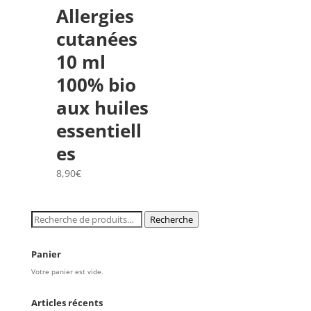
Allergies
cutanées
10 ml
100% bio
aux huiles
essentiell
es
8,90
€
Recherche
Recherche
pour :
Panier
Votre panier est vide.
Articles récents