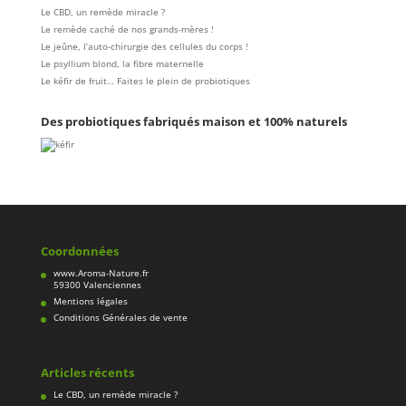
Le CBD, un remède miracle ?
Le remède caché de nos grands-mères !
Le jeûne, l’auto-chirurgie des cellules du corps !
Le psyllium blond, la fibre maternelle
Le kéfir de fruit… Faites le plein de probiotiques
Des probiotiques fabriqués maison et 100% naturels
Coordonnées
www.Aroma-Nature.fr
59300 Valenciennes
Mentions légales
Conditions Générales de vente
Articles récents
Le CBD, un remède miracle ?