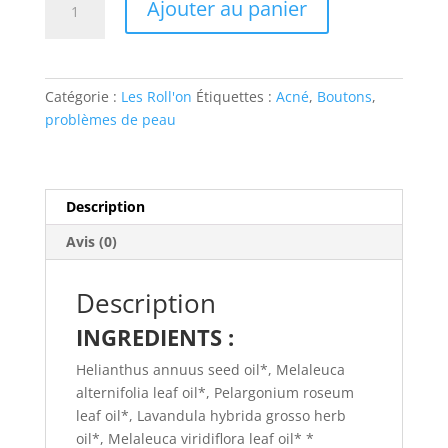
Ajouter au panier
de
Roll'on
n°8
Peaux
Catégorie :
Les Roll'on
Étiquettes :
Acné
,
Boutons
,
jeunes
problèmes de peau
10
ml
100%
bio
Description
aux
Avis (0)
huiles
essentielles
Description
INGREDIENTS :
Helianthus annuus seed oil*, Melaleuca
alternifolia leaf oil*, Pelargonium roseum
leaf oil*, Lavandula hybrida grosso herb
oil*, Melaleuca viridiflora leaf oil* *