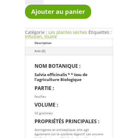
officinale
bio
Ajouter au panier
sachet
de
50g
Catégorie :
Les plantes sèches
Étiquettes :
infusion
,
tisane
Description
Avis (0)
NOM BOTANIQUE :
Salvia officinalis * * Issu de
l'agriculture Biologique
PARTIE :
Feuilles
VOLUME :
50 grammes
PROPRIÉTÉS PRINCIPALES :
Astringente et antiseptique
; elle agit
également sur le système digestif. Les anciens