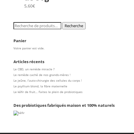
5,60
€
Recherche
Recherche
pour :
Panier
Votre panier est vide.
Articles récents
Le CBD, un remède miracle ?
Le remède caché de nos grands-mères !
Le jeûne, l’auto-chirurgie des cellules du corps !
Le psyllium blond, la fibre maternelle
Le kéfir de fruit… Faites le plein de probiotiques
Des probiotiques fabriqués maison et 100% naturels