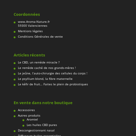
Coordonnées
www.Aroma-Nature.fr
59300 Valenciennes
Mentions légales
Conditions Générales de vente
Articles récents
Le CBD, un remède miracle ?
Le remède caché de nos grands-mères !
Le jeûne, l’auto-chirurgie des cellules du corps !
Le psyllium blond, la fibre maternelle
Le kéfir de fruit… Faites le plein de probiotiques
En vente dans notre boutique
Accessoires
Autres produits
Aromiel
Les huiles CBD pures
Descongestionnant nasal
Diffuseurs huiles essentielles