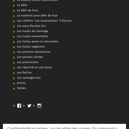
Le Kéfir
Le kéfir de fruit
Le matériel pour kéfir de fruit
Les coffrets "Les essentielles" 3 flacons
Les eaux florales bio
Les huiles de massage
Les huiles essentielles
Les huiles pures et naturelles
Les huiles végétales
Les parfums d'ambiance
Les plantes sèches
Les prestations
Les répulsifs et anti-poux
Les Roll'on
Les synergies bio
promo
Soldes
Facebook
Twitter
Instagram
Confidentialité et cookies : ce site utilise des cookies. En continuant à