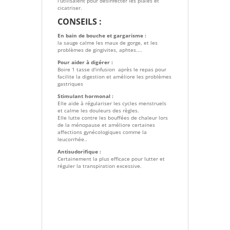
l'utilisaient pour désinfecter les plaies et
cicatriser.
CONSEILS :
En bain de bouche et gargarisme :
la sauge calme les maux de gorge, et les
problèmes de gingivites, aphtes....
Pour aider à digérer :
Boire 1 tasse d'infusion après le repas pour
facilite la digestion et améliore les problèmes
gastriques
Stimulant hormonal :
Elle aide à régulariser les cycles menstruels
et calme les douleurs des règles.
Elle lutte contre les bouffées de chaleur lors
de la ménopause et améliore certaines
affections gynécologiques comme la
leucorrhée..
Antisudorifique :
Certainement la plus efficace pour lutter et
réguler la transpiration excessive.